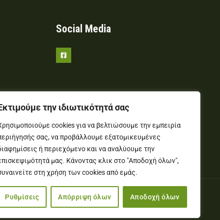
Social Media
Εκτιμούμε την ιδιωτικότητά σας
Χρησιμοποιούμε cookies για να βελτιώσουμε την εμπειρία
περιήγησής σας, να προβάλλουμε εξατομικευμένες
διαφημίσεις ή περιεχόμενο και να αναλύουμε την
επισκεψιμότητά μας. Κάνοντας κλικ στο "Αποδοχή όλων",
συναινείτε στη χρήση των cookies από εμάς.
κατασκευή ιστοσελίδων
www.cmd.gr
Ρυθμίσεις
Απόρριψη όλων
Αποδοχή όλων