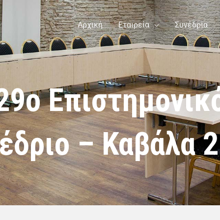
Αρχική
Εταιρεία
Συνέδρια
29ο Επιστημονικ
έδριο – Καβάλα 